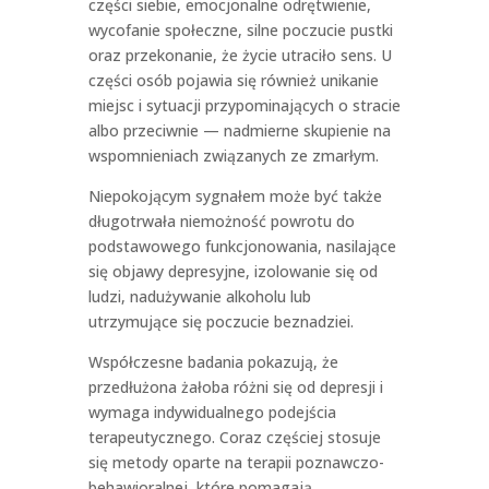
części siebie, emocjonalne odrętwienie,
wycofanie społeczne, silne poczucie pustki
oraz przekonanie, że życie utraciło sens. U
części osób pojawia się również unikanie
miejsc i sytuacji przypominających o stracie
albo przeciwnie — nadmierne skupienie na
wspomnieniach związanych ze zmarłym.
Niepokojącym sygnałem może być także
długotrwała niemożność powrotu do
podstawowego funkcjonowania, nasilające
się objawy depresyjne, izolowanie się od
ludzi, nadużywanie alkoholu lub
utrzymujące się poczucie beznadziei.
Współczesne badania pokazują, że
przedłużona żałoba różni się od depresji i
wymaga indywidualnego podejścia
terapeutycznego. Coraz częściej stosuje
się metody oparte na terapii poznawczo-
behawioralnej, które pomagają