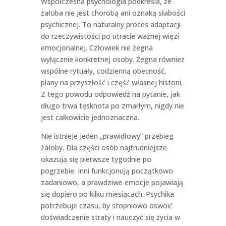
Współczesna psychologia podkreśla, że
żałoba nie jest chorobą ani oznaką słabości
psychicznej. To naturalny proces adaptacji
do rzeczywistości po utracie ważnej więzi
emocjonalnej. Człowiek nie żegna
wyłącznie konkretnej osoby. Żegna również
wspólne rytuały, codzienną obecność,
plany na przyszłość i część własnej historii.
Z tego powodu odpowiedź na pytanie, jak
długo trwa tęsknota po zmarłym, nigdy nie
jest całkowicie jednoznaczna.
Nie istnieje jeden „prawidłowy” przebieg
żałoby. Dla części osób najtrudniejsze
okazują się pierwsze tygodnie po
pogrzebie. Inni funkcjonują początkowo
zadaniowo, a prawdziwe emocje pojawiają
się dopiero po kilku miesiącach. Psychika
potrzebuje czasu, by stopniowo oswoić
doświadczenie straty i nauczyć się życia w