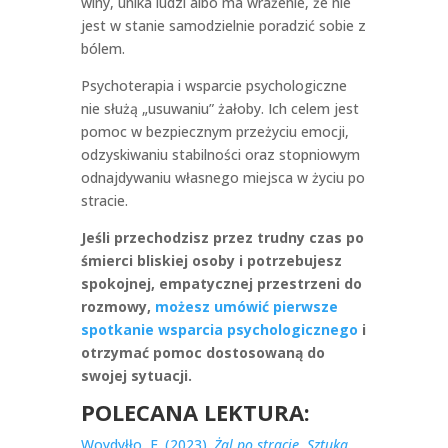
winy, unika ludzi albo ma wrażenie, że nie
jest w stanie samodzielnie poradzić sobie z
bólem.
Psychoterapia i wsparcie psychologiczne
nie służą „usuwaniu” żałoby. Ich celem jest
pomoc w bezpiecznym przeżyciu emocji,
odzyskiwaniu stabilności oraz stopniowym
odnajdywaniu własnego miejsca w życiu po
stracie.
Jeśli przechodzisz przez trudny czas po
śmierci bliskiej osoby i potrzebujesz
spokojnej, empatycznej przestrzeni do
rozmowy,
możesz umówić pierwsze
spotkanie wsparcia psychologicznego
i
otrzymać pomoc dostosowaną do
swojej sytuacji.
POLECANA LEKTURA:
Woydyłło, E. (2023).
Żal po stracie. Sztuka