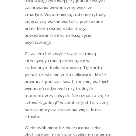
równowagi życiowej przy jednoczesnym
zachowaniu wewnętrznej więzi ze
zmarłym. Wspomnienia, rodzinne rytuały,
zdjęcia czy ważne wartości przekazane
przez bliską osobę nadal mogą
pozostawać istotną częścią życia
psychicznego.
Z czasem ból zwykle staje się mniej
intensywny i mniej dominujący w
codziennym funkcjonowaniu. Tęsknota
jednak często nie znika całkowicie. Może
powracać podczas świąt, rocznic, ważnych
wydarzeń rodzinnych czy trudnych
momentów życiowych. Nie oznacza to, że
człowiek „utknął” w żałobie. Jest to raczej
naturalny wyraz znaczenia więzi, która
istniała.
Wiele osób niepotrzebnie ocenia siebie
zbyt surowo, oczekując szybkiego powrotu